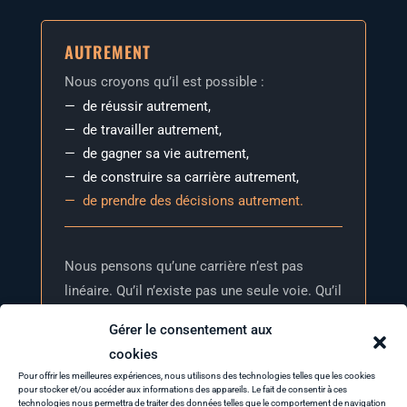
AUTREMENT
Nous croyons qu’il est possible :
de réus­sir autrement,
de tra­vailler autrement,
de gagner sa vie autrement,
de construire sa car­rière autrement,
de prendre des déci­sions autrement.
Nous pen­sons qu’une car­rière n’est pas
linéaire. Qu’il n’existe pas une seule voie. Qu’il
n’y a pas un bon métier. Qu’il n’y a pas une
Gérer le consentement aux
seule défi­ni­tion de la réussite.
cookies
Pour offrir les meilleures expériences, nous utilisons des technologies telles que les cookies
pour stocker et/ou accéder aux informations des appareils. Le fait de consentir à ces
technologies nous permettra de traiter des données telles que le comportement de navigation