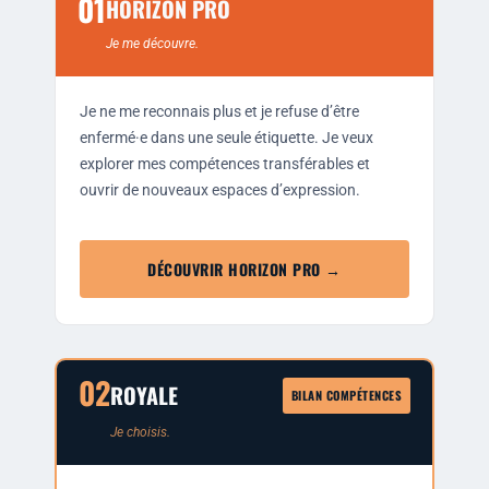
01
HORIZON PRO
Je me découvre.
Je ne me recon­nais plus et je refuse d’être
enfermé·e dans une seule éti­quette. Je veux
explo­rer mes com­pé­tences trans­fé­rables et
ouvrir de nou­veaux espaces d’expression.
DÉCOUVRIR HORIZON PRO →
02
ROYALE
BILAN COMPÉTENCES
Je choi­sis.