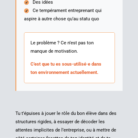
Des idées
Ce tem­pé­ra­ment entre­pre­nant qui
aspire à autre chose qu’au sta­tu quo
Le pro­blème ? Ce n’est pas ton
manque de motivation.
C’est que tu es sous-utilisé·e dans
ton envi­ron­ne­ment actuellement.
Tu t’é­puises à jouer le rôle du bon élève dans des
struc­tures rigides, à essayer de déco­der les
attentes impli­cites de l’en­tre­prise, ou à mettre de