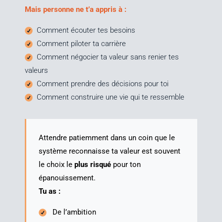
Mais per­sonne ne t’a appris à :
Com­ment écou­ter tes besoins
Com­ment pilo­ter ta carrière
Com­ment négo­cier ta valeur sans renier tes
valeurs
Com­ment prendre des déci­sions pour toi
Com­ment construire une vie qui te ressemble
Attendre patiem­ment dans un coin que le
sys­tème recon­naisse ta valeur est sou­vent
le choix le
plus ris­qué
pour ton
épanouissement.
Tu as :
De l’am­bi­tion