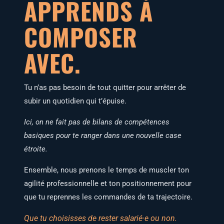
APPRENDS À
COMPOSER
AVEC.
Tu n’as pas besoin de tout quit­ter pour arrê­ter de
subir un quo­ti­dien qui t’épuise.
Ici, on ne fait pas de bilans de com­pé­tences
basiques pour te ran­ger dans une nou­velle case
étroite.
Ensemble, nous pre­nons le temps de mus­cler ton
agi­li­té pro­fes­sion­nelle et ton posi­tion­ne­ment pour
que tu reprennes les com­mandes de ta trajectoire.
Que tu choi­sisses de res­ter salarié·e ou non.