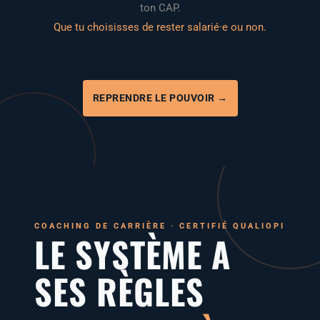
ton CAP.
Que tu choi­sisses de res­ter salarié·e ou non.
REPRENDRE LE POUVOIR →
COA­CHING DE CAR­RIÈRE · CER­TI­FIÉ QUALIOPI
LE SYSTÈME A
SES RÈGLES