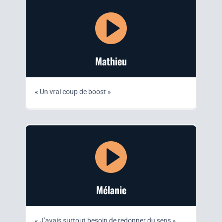
Mathieu
« Un vrai coup de boost
»
Méla­nie
« J’avais sur­tout besoin de redon­ner du sens »