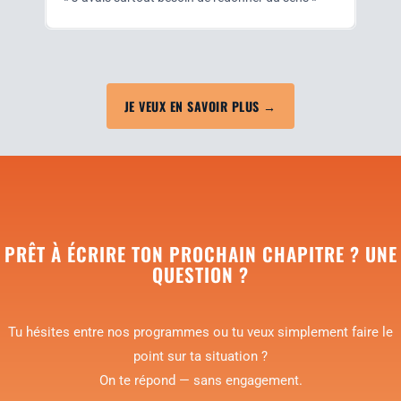
JE VEUX EN SAVOIR PLUS →
PRÊT À ÉCRIRE TON PROCHAIN CHAPITRE ? UNE
QUESTION ?
Tu hésites entre nos pro­grammes ou tu veux sim­ple­ment faire le
point sur ta situa­tion ?
On te répond — sans engagement.