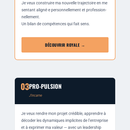
Je
veux construire ma nou­velle tra­jec­toire en me
sen­tant aligné·e per­son­nel­le­ment et pro­fes­sion­
nel­le­ment.
Un bilan de com­pé­tences qui fait sens.
DÉCOUVRIR ROYALE →
03
PRO-PULSION
J’in­carne
Je veux rendre mon pro­jet cré­dible, apprendre à
déco­der les dyna­miques impli­cites de l’en­tre­prise
et à expri­mer ma valeur — avec un lea­der­ship