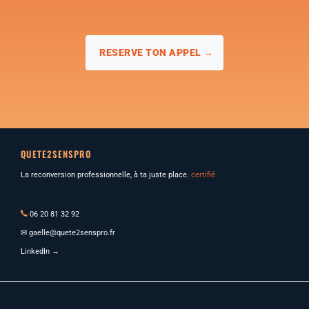
RESERVE TON APPEL →
QUETE2SENSPRO
La reconversion professionnelle, à ta juste place.
certifié
06 20 81 32 92
✉
gaelle@quete2senspro.fr
LinkedIn →