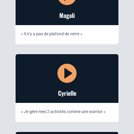
Maga­li
«
Il n’y a pas de pla­fond de verre
»
Cyrielle
«
Je gère mes 2 acti­vi­tés comme une warrior »