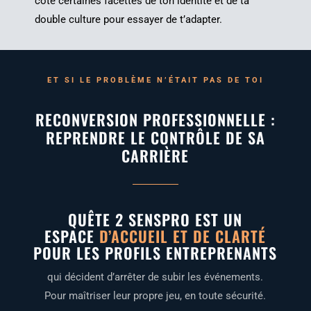
côté cer­taines facettes de ton iden­ti­té et de ta
double culture pour essayer de t’adapter.
ET SI LE PRO­BLÈME N’É­TAIT PAS DE TOI
RECONVERSION PROFESSIONNELLE :
REPRENDRE LE CONTRÔLE DE SA
CARRIÈRE
QUÊTE 2 SENSPRO EST UN
ESPACE
D’ACCUEIL ET DE CLARTÉ
POUR LES PROFILS ENTREPRENANTS
qui décident d’ar­rê­ter de subir les évé­ne­ments.
Pour maî­tri­ser leur propre jeu, en toute sécurité.