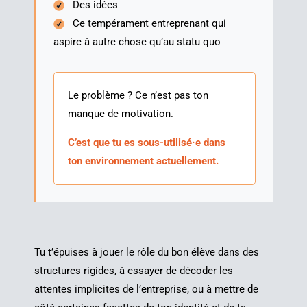
Des idées
Ce tem­pé­ra­ment entre­pre­nant qui
aspire à autre chose qu’au sta­tu quo
Le pro­blème ? Ce n’est pas ton
manque de motivation.
C’est que tu es sous-utilisé·e dans
ton envi­ron­ne­ment actuellement.
Tu t’é­puises à jouer le rôle du bon élève dans des
struc­tures rigides, à essayer de déco­der les
attentes impli­cites de l’en­tre­prise, ou à mettre de