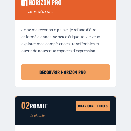
01
HORIZON PRO
Je me découvre.
Je ne me recon­nais plus et je refuse d’être
enfermé·e dans une seule éti­quette. Je veux
explo­rer mes com­pé­tences trans­fé­rables et
ouvrir de nou­veaux espaces d’expression.
DÉCOUVRIR HORIZON PRO →
02
ROYALE
BILAN COMPÉTENCES
Je choi­sis.