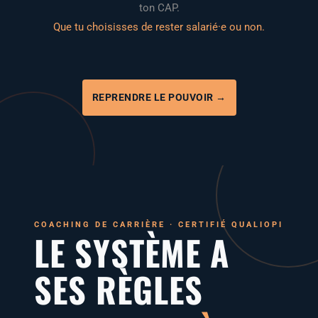
ton CAP.
Que tu choi­sisses de res­ter salarié·e ou non.
REPRENDRE LE POUVOIR →
COA­CHING DE CAR­RIÈRE · CER­TI­FIÉ QUALIOPI
LE SYSTÈME A
SES RÈGLES