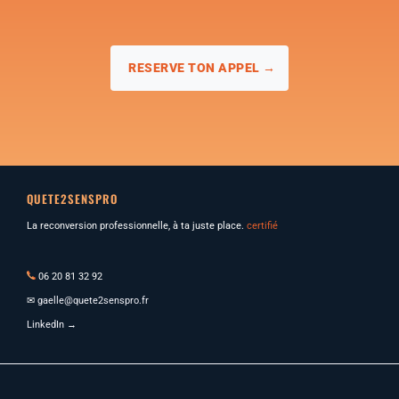
RESERVE TON APPEL →
QUETE2SENSPRO
La reconversion professionnelle, à ta juste place.
certifié
06 20 81 32 92
✉
gaelle@quete2senspro.fr
LinkedIn →