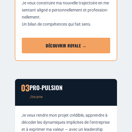
Je
veux construire ma nou­velle tra­jec­toire en me
sen­tant aligné·e per­son­nel­le­ment et pro­fes­sion­
nel­le­ment.
Un bilan de com­pé­tences qui fait sens.
DÉCOUVRIR ROYALE →
03
PRO-PULSION
J’in­carne
Je veux rendre mon pro­jet cré­dible, apprendre à
déco­der les dyna­miques impli­cites de l’en­tre­prise
et à expri­mer ma valeur — avec un lea­der­ship