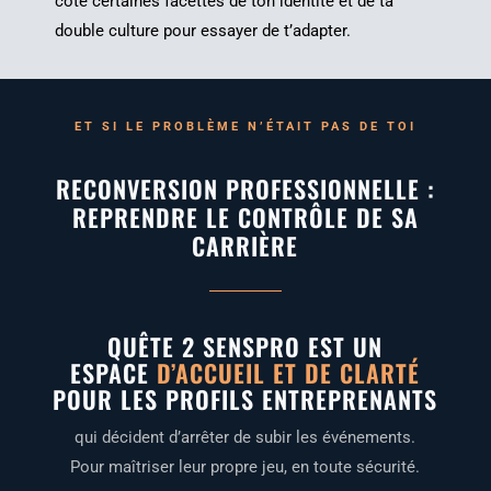
côté cer­taines facettes de ton iden­ti­té et de ta
double culture pour essayer de t’adapter.
ET SI LE PRO­BLÈME N’É­TAIT PAS DE TOI
RECONVERSION PROFESSIONNELLE :
REPRENDRE LE CONTRÔLE DE SA
CARRIÈRE
QUÊTE 2 SENSPRO EST UN
ESPACE
D’ACCUEIL ET DE CLARTÉ
POUR LES PROFILS ENTREPRENANTS
qui décident d’ar­rê­ter de subir les évé­ne­ments.
Pour maî­tri­ser leur propre jeu, en toute sécurité.