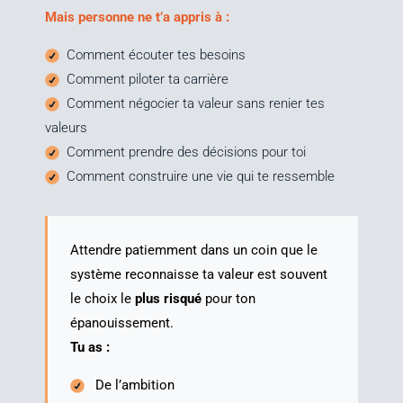
Mais per­sonne ne t’a appris à :
Com­ment écou­ter tes besoins
Com­ment pilo­ter ta carrière
Com­ment négo­cier ta valeur sans renier tes
valeurs
Com­ment prendre des déci­sions pour toi
Com­ment construire une vie qui te ressemble
Attendre patiem­ment dans un coin que le
sys­tème recon­naisse ta valeur est sou­vent
le choix le
plus ris­qué
pour ton
épanouissement.
Tu as :
De l’am­bi­tion