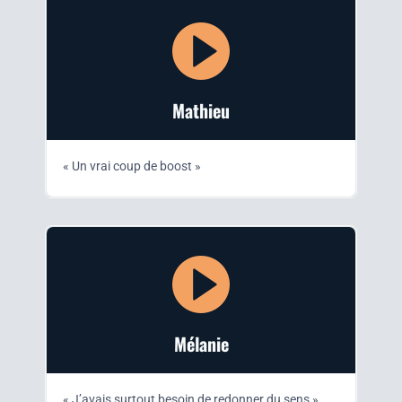
Mathieu
« Un vrai coup de boost
»
Méla­nie
« J’avais sur­tout besoin de redon­ner du sens »