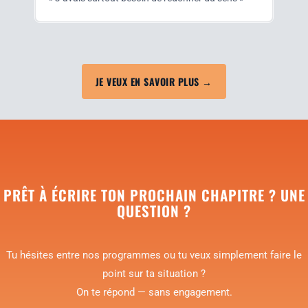
JE VEUX EN SAVOIR PLUS →
PRÊT À ÉCRIRE TON PROCHAIN CHAPITRE ? UNE
QUESTION ?
Tu hésites entre nos pro­grammes ou tu veux sim­ple­ment faire le
point sur ta situa­tion ?
On te répond — sans engagement.