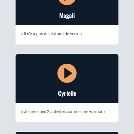
Maga­li
«
Il n’y a pas de pla­fond de verre
»
Cyrielle
«
Je gère mes 2 acti­vi­tés comme une warrior »