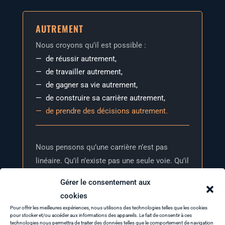
AUTREMENT
Nous croyons qu’il est possible :
de réus­sir autrement,
de tra­vailler autrement,
de gagner sa vie autrement,
de construire sa car­rière autrement,
de prendre des déci­sions autrement.
Nous pen­sons qu’une car­rière n’est pas
linéaire. Qu’il n’existe pas une seule voie. Qu’il
n’y a pas un bon métier. Qu’il n’y a pas une
Gérer le consentement aux
seule défi­ni­tion de la réussite.
cookies
Pour offrir les meilleures expériences, nous utilisons des technologies telles que les cookies
pour stocker et/ou accéder aux informations des appareils. Le fait de consentir à ces
technologies nous permettra de traiter des données telles que le comportement de navigation