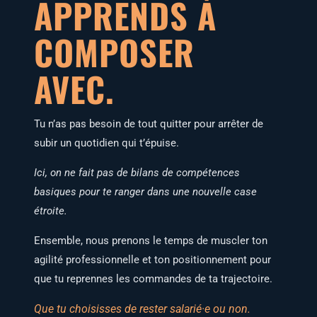
APPRENDS À
COMPOSER
AVEC.
Tu n’as pas besoin de tout quit­ter pour arrê­ter de
subir un quo­ti­dien qui t’épuise.
Ici, on ne fait pas de bilans de com­pé­tences
basiques pour te ran­ger dans une nou­velle case
étroite.
Ensemble, nous pre­nons le temps de mus­cler ton
agi­li­té pro­fes­sion­nelle et ton posi­tion­ne­ment pour
que tu reprennes les com­mandes de ta trajectoire.
Que tu choi­sisses de res­ter salarié·e ou non.